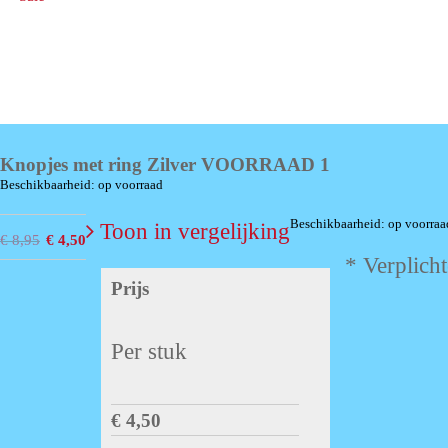
Knopjes met ring Zilver VOORRAAD 1
Beschikbaarheid: op voorraad
Beschikbaarheid: op voorraa
Toon in vergelijking
Oorspronkelijke
Huidige
€
8,95
€
4,50
* Verplich
prijs
prijs
Prijs
was:
is:
€ 8,95.
€ 4,50.
Per stuk
€ 4,50