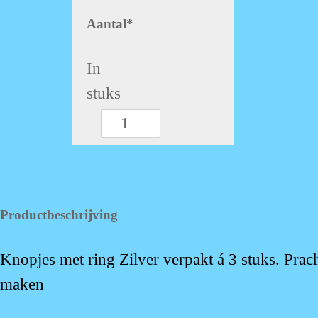
Aantal*
In
stuks
Knopjes
met
ring
Zilver
Productbeschrijving
VOORRAAD
1
Knopjes met ring Zilver verpakt á 3 stuks. Prac
hoeveelheid
maken