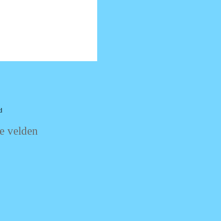
d
te velden