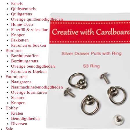
Panels
Quiltstempels
Quiltgarens
Overige quiltbenodigdheden
Home-Deco
Fiberfill & vlieseline
Knopen
Pakketten
Patronen & boeken
Borduren
Borduurstoffen
Borduurgarens
Overige benodigdheden
Patronen & Boeken
Fournituren
Naaigarens
Naaimachinebenodigdheden
Overige fournituren
Scharen
Knopen
Hobby
Kralen
Benodigdheden
Diversen
Sale