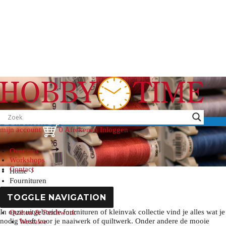
Fournituren
mijn account
0
Afrekenen
Inloggen
Over ons
Workshops
Contact
Home
Fournituren
TOGGLE NAVIGATION
Fournituren of kleinvak
In onze uitgebreide fournituren of kleinvak collectie vind je alles wat je
Quilten & Patchwork
nodig heeft voor je naaiwerk of quiltwerk. Onder andere de mooie
Westalee