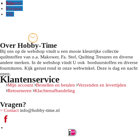
Scharen
Sale
Knopen
Vilt
Over Hobby-Time
Bij ons op de webshop vindt u een mooie kleurrijke collectie
quiltstoffen van o.a. Makower, Fa. Stof, Quilting Tresures en diverse
andere merken. In de webshop vindt U ook borduurstoffen en diverse
fournituren. Kijk gerust rond in onze webwinkel. Deze is dag en nacht
open.
Klantenservice
Mijn account
Bestellen en betalen
Verzenden en levertijden
Retourneren
Klachtenafhandeling
Vragen?
> Contact
info@hobby-time.nl