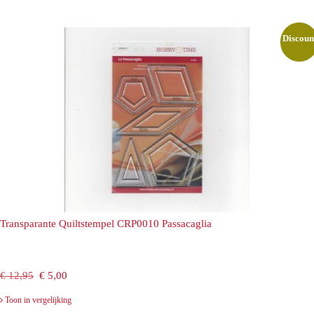
was:
is:
€ 12,95.
€ 5,00.
Discoun
Transparante Quiltstempel CRP0010 Passacaglia
Oorspronkelijke
Huidige
€
12,95
€
5,00
prijs
prijs
Toon in vergelijking