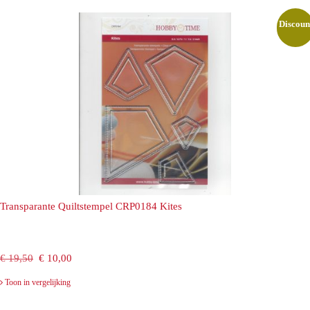
€ 19,50.
€ 10,00.
Discoun
Transparante Quiltstempel CRP0184 Kites
Oorspronkelijke
Huidige
€
19,50
€
10,00
prijs
prijs
Toon in vergelijking
was:
is: