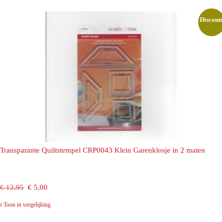
€ 19,50.
€ 10,00.
Discoun
Transparante Quiltstempel CRP0043 Klein Garenklosje in 2 maten
Oorspronkelijke
Huidige
€
12,95
€
5,00
prijs
prijs
Toon in vergelijking
was:
is: