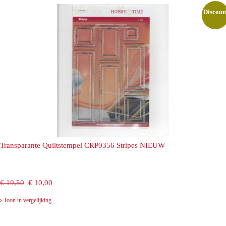
€ 19,50.
€ 10,00.
Discoun
Transparante Quiltstempel CRP0356 Stripes NIEUW
Oorspronkelijke
Huidige
€
19,50
€
10,00
prijs
prijs
Toon in vergelijking
was:
is: