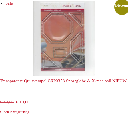
Sale
Discoun
Transparante Quiltstempel CRP0358 Snowglobe & X-mas ball NIEUW
Oorspronkelijke
Huidige
€
19,50
€
10,00
prijs
prijs
Toon in vergelijking
was:
is: