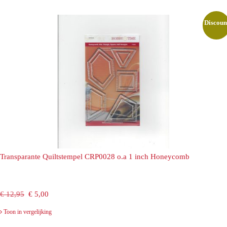
€ 12,95.
€ 5,00.
Discoun
Transparante Quiltstempel CRP0028 o.a 1 inch Honeycomb
Oorspronkelijke
Huidige
€
12,95
€
5,00
prijs
prijs
Toon in vergelijking
was:
is: