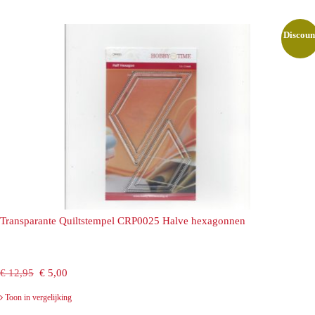
€ 12,95.
€ 5,00.
Discoun
Transparante Quiltstempel CRP0025 Halve hexagonnen
Oorspronkelijke
Huidige
€
12,95
€
5,00
prijs
prijs
Toon in vergelijking