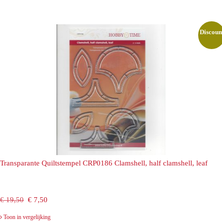
was:
is:
€ 12,95.
€ 5,00.
Discoun
Transparante Quiltstempel CRP0186 Clamshell, half clamshell, leaf
Oorspronkelijke
Huidige
€
19,50
€
7,50
prijs
prijs
Toon in vergelijking