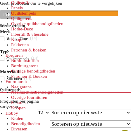
Quiltstoffen
Geen producten om te vergelijken
Panels
Quiltstempels
VERGELIJK
Quiltgarens
Overige quiltbenodigdheden
Selectie verfijnen
Home-Deco
Merk
Fiberfill & vlieseline
14
Hobby-Time
Knopen
Pakketten
Patronen & boeken
Type
Borduren
14
Quiltstempels
Borduurstoffen
Borduurgarens
Overige benodigdheden
Materiaal
Patronen & Boeken
14
Siliconen
Fournituren
Naaigarens
Quiltstempels
Naaimachinebenodigdheden
Overige fournituren
Producten per pagina
Scharen
sorteer op
Knopen
Hobby
Kralen
Benodigdheden
Diversen