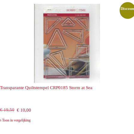
€ 19,50.
€ 10,00.
Discoun
Transparante Quiltstempel CRP0185 Storm at Sea
Oorspronkelijke
Huidige
€
19,50
€
10,00
prijs
prijs
Toon in vergelijking
was:
is: