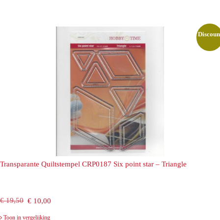
was:
is:
€ 19,50.
€ 7,50.
Discoun
Transparante Quiltstempel CRP0187 Six point star – Triangle
Oorspronkelijke
Huidige
€
19,50
€
10,00
prijs
prijs
Toon in vergelijking