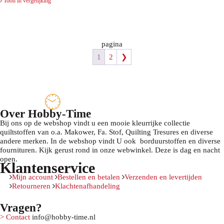
Toon in vergelijking
was:
is:
€ 19,50.
€ 7,50.
pagina
1
2
❯
Over Hobby-Time
Bij ons op de webshop vindt u een mooie kleurrijke collectie
quiltstoffen van o.a. Makower, Fa. Stof, Quilting Tresures en diverse
andere merken. In de webshop vindt U ook borduurstoffen en diverse
fournituren. Kijk gerust rond in onze webwinkel. Deze is dag en nacht
open.
Klantenservice
Mijn account
Bestellen en betalen
Verzenden en levertijden
Retourneren
Klachtenafhandeling
Vragen?
> Contact
info@hobby-time.nl