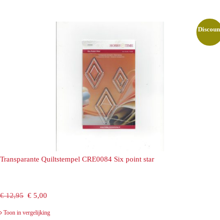
was:
is:
€ 12,95.
€ 5,00.
Discoun
Transparante Quiltstempel CRE0084 Six point star
Oorspronkelijke
Huidige
€
12,95
€
5,00
prijs
prijs
Toon in vergelijking