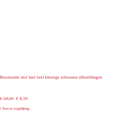
Roomwitte stof met veel kleurige schoenen afbeeldingen
Oorspronkelijke
Huidige
€
18,95
€
8,50
prijs
prijs
Toon in vergelijking
was:
is:
€ 18,95.
€ 8,50.