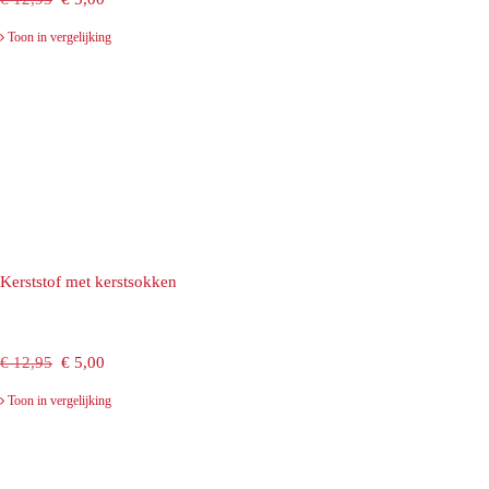
prijs
prijs
Toon in vergelijking
was:
is:
€ 12,95.
€ 5,00.
Kerststof met kerstsokken
Oorspronkelijke
Huidige
€
12,95
€
5,00
prijs
prijs
Toon in vergelijking
was:
is:
€ 12,95.
€ 5,00.