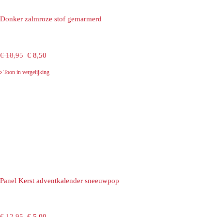
Donker zalmroze stof gemarmerd
Oorspronkelijke
Huidige
€
18,95
€
8,50
prijs
prijs
Toon in vergelijking
was:
is:
€ 18,95.
€ 8,50.
Panel Kerst adventkalender sneeuwpop
Oorspronkelijke
Huidige
€
12,95
€
5,00