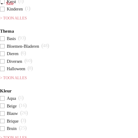
1
Kerst
Sale
1
Kinderen
> TOON ALLES
Thema
93
Basis
48
Bloemen-Bladeren
6
Dieren
60
Diversen
8
Halloween
> TOON ALLES
Kleur
1
Aqua
16
Beige
26
Blauw
3
Brique
25
Bruin
> TOON ALLES