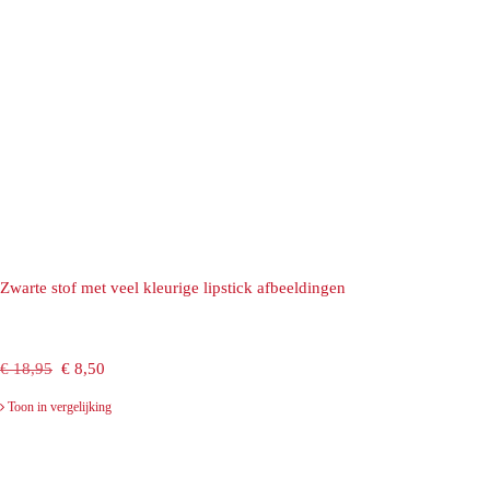
Zwarte stof met veel kleurige lipstick afbeeldingen
Oorspronkelijke
Huidige
€
18,95
€
8,50
prijs
prijs
Toon in vergelijking
was:
is:
€ 18,95.
€ 8,50.